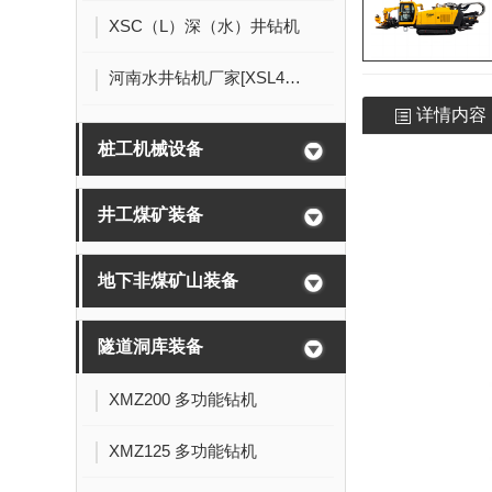
XSC（L）深（水）井钻机
河南水井钻机厂家[XSL4/200]
详情内容
桩工机械设备
井工煤矿装备
地下非煤矿山装备
隧道洞库装备
XMZ200 多功能钻机
XMZ125 多功能钻机