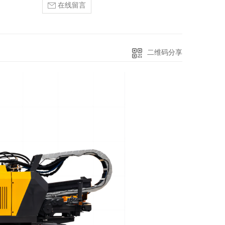
在线留言
二维码分享