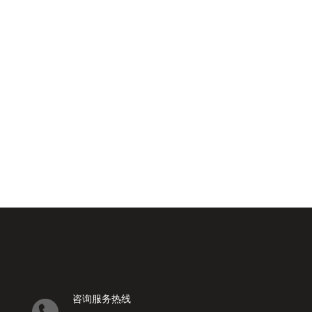
咨询服务热线