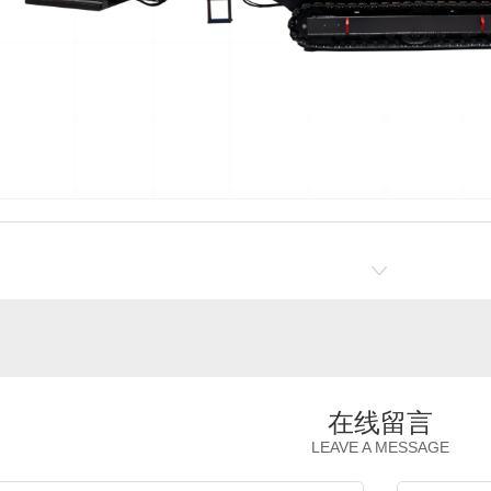
在线留言
LEAVE A MESSAGE