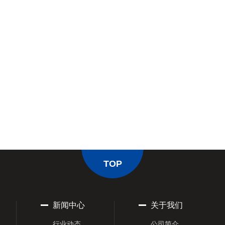
TOP
新闻中心
关于我们
行业动态
公司简介