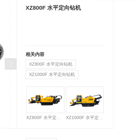
XZ800F 水平定向钻机
相关内容
XZ800F 水平定向钻机
XZ1000F 水平定向钻机
XZ1350F 水平定向钻机
XZ800F 水平定向钻机
XZ1000F 水平定向钻机