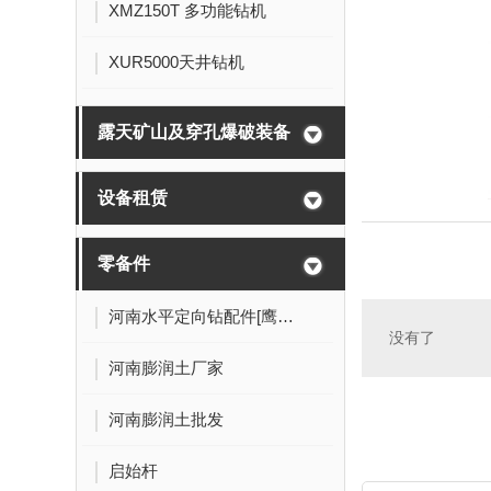
XMZ150T 多功能钻机
XUR5000天井钻机
露天矿山及穿孔爆破装备
设备租赁
零备件
河南水平定向钻配件[鹰爪式导向钻头]
没有了
河南膨润土厂家
河南膨润土批发
启始杆