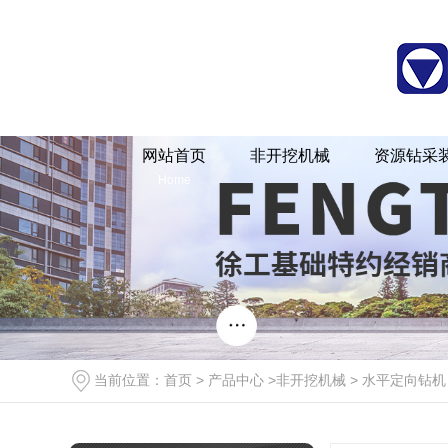
XDN、XDT系列顶管机
XDN-H系列顶管机
河南水井钻机[X
网站首页
非开挖机械
资源钻采
Home
XDN-H-R系列顶管机
XDN-S系列顶管机
河南水井钻机厂家[X
当前位置：
首页
>
产品中心
>
非开挖机械
>
水平定向钻机