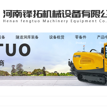
SL3/160]
XSC（L）深（水）井钻机
装备
隧道洞库装备
设备租赁
零备件
产品
Product
Produ
SL4/200]