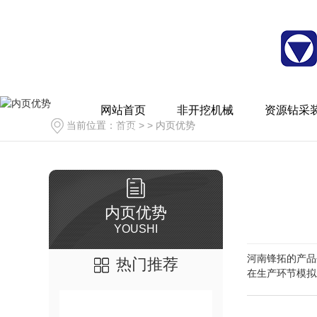
XDN、XDT系列顶管机
XDN-H系列顶管机
河南水井钻机[X
网站首页
非开挖机械
资源钻采
当前位置：
首页
> >
内页优势
Home
XDN-H-R系列顶管机
XDN-S系列顶管机
河南水井钻机厂家[X
内页优势
YOUSHI
河南锋拓的产品
热门推荐
在生产环节模拟