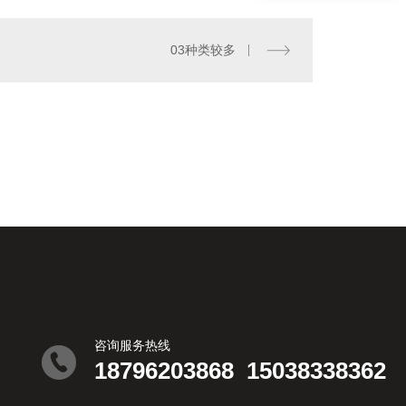
03种类较多
齿轮油
咨询服务热线
18796203868
15038338362