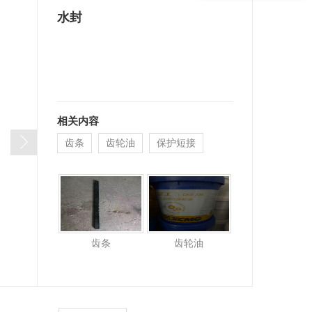
水封
相关内容
齿条
齿轮油
保护短接
齿条
齿轮油