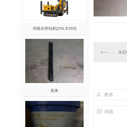
河南水井钻机[XSL3/160]
水芯
齿条