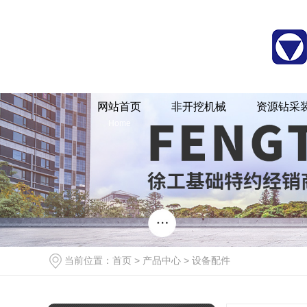
XDN、XDT系列顶管机
XDN-H系列顶管机
河南水井钻机[X
网站首页
非开挖机械
资源钻采
Home
XDN-H-R系列顶管机
XDN-S系列顶管机
河南水井钻机厂家[X
当前位置：
首页
>
产品中心
>
设备配件