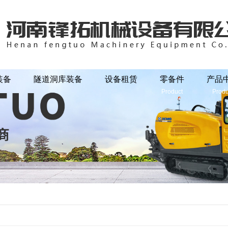
SL3/160]
XSC（L）深（水）井钻机
装备
隧道洞库装备
设备租赁
零备件
产品
Product
Produ
SL4/200]