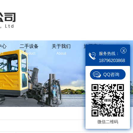
中心
二手设备
关于我们
施工案例
X
服务热线：
ct
Product
About
Case
18796203868
QQ咨询
返回
微信二维码