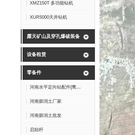
XMZ150T 多功能钻机
XUR5000天井钻机
露天矿山及穿孔爆破装备
设备租赁
零备件
河南水平定向钻配件[鹰爪式导向钻头]
河南膨润土厂家
河南膨润土批发
启始杆