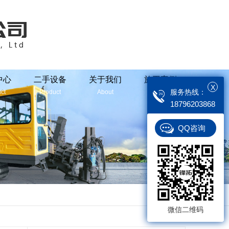
中心
二手设备
关于我们
施工案例
X
服务热线：
ct
Product
About
Case
18796203868
QQ咨询
返回
微信二维码