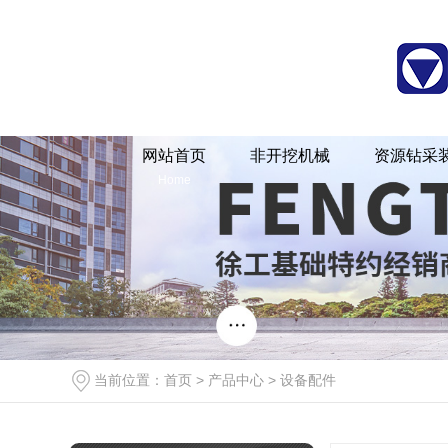
XDN、XDT系列顶管机
XDN-H系列顶管机
河南水井钻机[X
网站首页
非开挖机械
资源钻采
Home
XDN-H-R系列顶管机
XDN-S系列顶管机
河南水井钻机厂家[X
当前位置：
首页
>
产品中心
>
设备配件