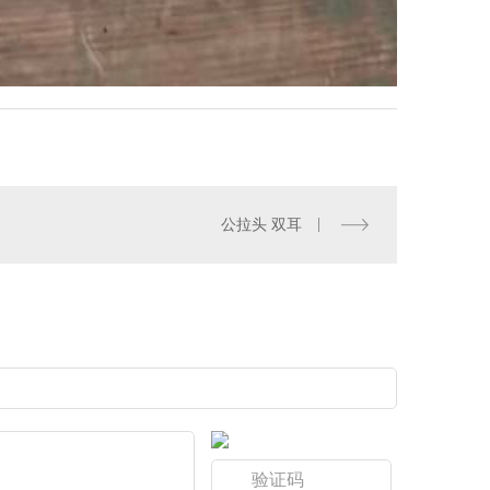
公拉头 双耳