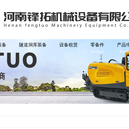
SL3/160]
XSC（L）深（水）井钻机
装备
隧道洞库装备
设备租赁
零备件
产品
Product
Produ
SL4/200]