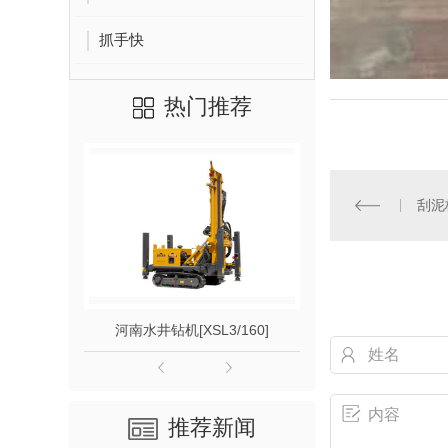
抓手快
热门推荐
刮泥
河南水井钻机[XSL3/160]
齿
推荐新闻