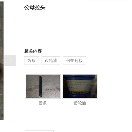
公母拉头
相关内容
齿条
齿轮油
保护短接
齿条
齿轮油