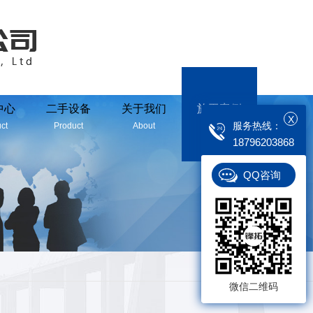
中心
二手设备
关于我们
施工案例
X
服务热线：
ct
Product
About
Case
18796203868
QQ咨询
返回
微信二维码