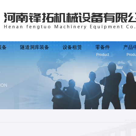
SL3/160]
XSC（L）深（水）井钻机
装备
隧道洞库装备
设备租赁
零备件
产品
Product
Produ
SL4/200]